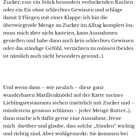
Zucker, esse ein Stück besonders verlockenden Kuchen
oder ein Eis ohne schlechtes Gewissen und schlage
damit 2 Fliegen mit einer Klappe: ich bin die
überwiegende Menge an Zucker im Alltag komplett los,
muss mich aber nicht kasteien, kann Ausnahmen
genießen und habe dann auch kein schlechtes Gewissen
oder das ständige Gefühl, verzichten zu müssen (beides
ist nämlich auch nicht besonders gesund…).
Und wenn dann – wie neulich – diese ganz
wunderbaren Marillenknödel auf der Karte meines
Lieblingsrestaurants stehen (natürlich mit Zucker und –
mindestens genauso schlimm – jeder Menge Butter…),
dann mache ich dafür gerne eine Ausnahme, freue
mich darüber und glaube, dass solche „Sünden“ wichtig
und richtig sind. Aber wohlgemerkt: Sie kommen bei