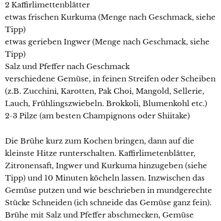
2 Kaffirlimettenblätter
etwas frischen Kurkuma (Menge nach Geschmack, siehe
Tipp)
etwas gerieben Ingwer (Menge nach Geschmack, siehe
Tipp)
Salz und Pfeffer nach Geschmack
verschiedene Gemüse, in feinen Streifen oder Scheiben
(z.B. Zucchini, Karotten, Pak Choi, Mangold, Sellerie,
Lauch, Frühlingszwiebeln. Brokkoli, Blumenkohl etc.)
2-3 Pilze (am besten Champignons oder Shiitake)
Die Brühe kurz zum Kochen bringen, dann auf die
kleinste Hitze runterschalten. Kaffirlimetenblätter,
Zitronensaft, Ingwer und Kurkuma hinzugeben (siehe
Tipp) und 10 Minuten köcheln lassen. Inzwischen das
Gemüse putzen und wie beschrieben in mundgerechte
Stücke Schneiden (ich schneide das Gemüse ganz fein).
Brühe mit Salz und Pfeffer abschmecken, Gemüse