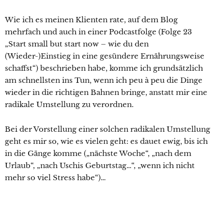
Wie ich es meinen Klienten rate, auf dem Blog
mehrfach und auch in einer Podcastfolge (Folge 23
„Start small but start now – wie du den
(Wieder-)Einstieg in eine gesündere Ernährungsweise
schaffst“) beschrieben habe, komme ich grundsätzlich
am schnellsten ins Tun, wenn ich peu à peu die Dinge
wieder in die richtigen Bahnen bringe, anstatt mir eine
radikale Umstellung zu verordnen.
Bei der Vorstellung einer solchen radikalen Umstellung
geht es mir so, wie es vielen geht: es dauet ewig, bis ich
in die Gänge komme („nächste Woche“, „nach dem
Urlaub“, „nach Uschis Geburtstag…“, „wenn ich nicht
mehr so viel Stress habe“)…