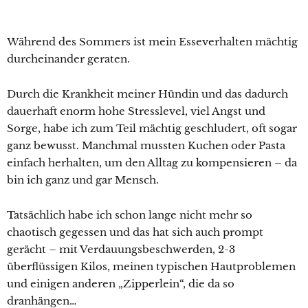
Während des Sommers ist mein Esseverhalten mächtig
durcheinander geraten.
Durch die Krankheit meiner Hündin und das dadurch
dauerhaft enorm hohe Stresslevel, viel Angst und
Sorge, habe ich zum Teil mächtig geschludert, oft sogar
ganz bewusst. Manchmal mussten Kuchen oder Pasta
einfach herhalten, um den Alltag zu kompensieren – da
bin ich ganz und gar Mensch.
Tatsächlich habe ich schon lange nicht mehr so
chaotisch gegessen und das hat sich auch prompt
gerächt – mit Verdauungsbeschwerden, 2-3
überflüssigen Kilos, meinen typischen Hautproblemen
und einigen anderen „Zipperlein“, die da so
dranhängen…