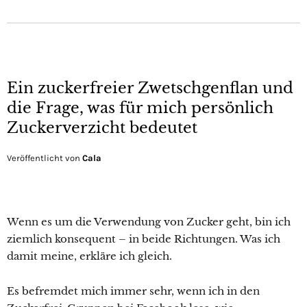
Ein zuckerfreier Zwetschgenflan und
die Frage, was für mich persönlich
Zuckerverzicht bedeutet
Veröffentlicht von
Cala
Wenn es um die Verwendung von Zucker geht, bin ich
ziemlich konsequent – in beide Richtungen. Was ich
damit meine, erkläre ich gleich.
Es befremdet mich immer sehr, wenn ich in den