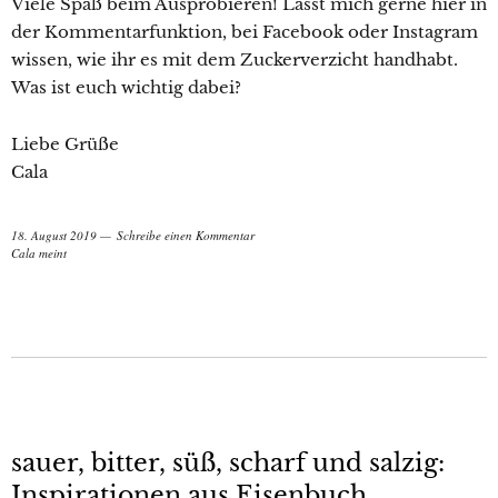
Viele Spaß beim Ausprobieren! Lasst mich gerne hier in
der Kommentarfunktion, bei Facebook oder Instagram
wissen, wie ihr es mit dem Zuckerverzicht handhabt.
Was ist euch wichtig dabei?
Liebe Grüße
Cala
18. August 2019
Schreibe einen Kommentar
Cala meint
sauer, bitter, süß, scharf und salzig:
Inspirationen aus Eisenbuch