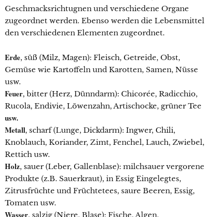
Geschmacksrichtugnen und verschiedene Organe
zugeordnet werden. Ebenso werden die Lebensmittel
den verschiedenen Elementen zugeordnet.
Erde
, süß (Milz, Magen): Fleisch, Getreide, Obst,
Gemüse wie Kartoffeln und Karotten, Samen, Nüsse
usw.
Feuer
, bitter (Herz, Dünndarm): Chicorée, Radicchio,
Rucola, Endivie, Löwenzahn, Artischocke, grüner Tee
usw.
Metall
, scharf (Lunge, Dickdarm): Ingwer, Chili,
Knoblauch, Koriander, Zimt, Fenchel, Lauch, Zwiebel,
Rettich usw.
Holz
, sauer (Leber, Gallenblase): milchsauer vergorene
Produkte (z.B. Sauerkraut), in Essig Eingelegtes,
Zitrusfrüchte und Früchtetees, saure Beeren, Essig,
Tomaten usw.
Wasser
, salzig (Niere, Blase): Fische, Algen,