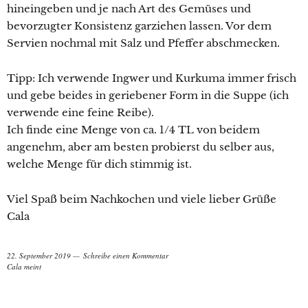
hineingeben und je nach Art des Gemüses und
bevorzugter Konsistenz garziehen lassen. Vor dem
Servien nochmal mit Salz und Pfeffer abschmecken.
Tipp: Ich verwende Ingwer und Kurkuma immer frisch
und gebe beides in geriebener Form in die Suppe (ich
verwende eine feine Reibe).
Ich finde eine Menge von ca. 1/4 TL von beidem
angenehm, aber am besten probierst du selber aus,
welche Menge für dich stimmig ist.
Viel Spaß beim Nachkochen und viele lieber Grüße
Cala
22. September 2019
Schreibe einen Kommentar
Cala meint