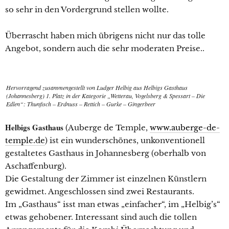
so sehr in den Vordergrund stellen wollte.
Überrascht haben mich übrigens nicht nur das tolle
Angebot, sondern auch die sehr moderaten Preise..
Hervorragend zusammengestellt von Ludger Helbig aus Helbigs Gasthaus
(Johannesberg) 1. Platz in der Kategorie „Wetterau, Vogelsberg & Spessart – Die
Edlen“: Thunfisch – Erdnuss – Rettich – Gurke – Gingerbeer
Helbigs Gasthaus
(Auberge de Temple,
www.auberge-de-
temple.de
) ist ein wunderschönes, unkonventionell
gestaltetes Gasthaus in Johannesberg (oberhalb von
Aschaffenburg).
Die Gestaltung der Zimmer ist einzelnen Künstlern
gewidmet. Angeschlossen sind zwei Restaurants.
Im „Gasthaus“ isst man etwas „einfacher“, im „Helbig’s“
etwas gehobener. Interessant sind auch die tollen