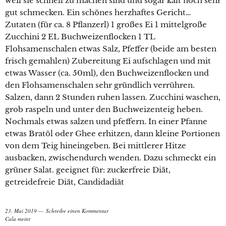
weil sie schnell zu machen sind und sogar kalt noch sehr
gut schmecken. Ein schönes herzhaftes Gericht…
Zutaten (für ca. 8 Pflanzerl) 1 großes Ei 1 mittelgroße
Zucchini 2 EL Buchweizenflocken 1 TL
Flohsamenschalen etwas Salz, Pfeffer (beide am besten
frisch gemahlen) Zubereitung Ei aufschlagen und mit
etwas Wasser (ca. 50ml), den Buchweizenflocken und
den Flohsamenschalen sehr gründlich verrühren.
Salzen, dann 2 Stunden ruhen lassen. Zucchini waschen,
grob raspeln und unter den Buchweizenteig heben.
Nochmals etwas salzen und pfeffern. In einer Pfanne
etwas Bratöl oder Ghee erhitzen, dann kleine Portionen
von dem Teig hineingeben. Bei mittlerer Hitze
ausbacken, zwischendurch wenden. Dazu schmeckt ein
grüner Salat. geeignet für: zuckerfreie Diät,
getreidefreie Diät, Candidadiät
23. Mai 2019
Schreibe einen Kommentar
Cala meint