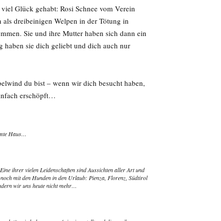
viel Glück gehabt: Rosi Schnee vom Verein
h als dreibeinigen Welpen in der Tötung in
mmen. Sie und ihre Mutter haben sich dann ein
 haben sie dich geliebt und dich auch nur
belwind du bist – wenn wir dich besucht haben,
einfach erschöpft…
samte Haus…
Eine ihrer vielen Leidenschaften sind Aussichten aller Art und
ur noch mit den Hunden in den Urlaub: Pienza, Florenz, Südtirol
ndern wir uns heute nicht mehr…