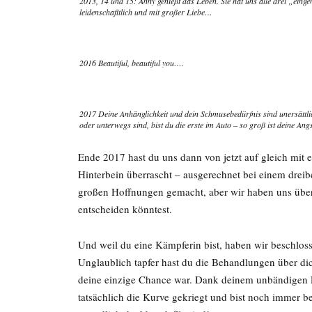
2013, 14 und 15: Anny genießt das Leben. Sie hat uns alle drei „eingen
leidenschafltlich und mit großer Liebe…
2016 Beautiful, beautiful you….
2017 Deine Anhänglichkeit und dein Schmusebedürfnis sind unersättl
oder unterwegs sind, bist du die erste im Auto – so groß ist deine An
Ende 2017 hast du uns dann von jetzt auf gleich mit 
Hinterbein überrascht – ausgerechnet bei einem dre
großen Hoffnungen gemacht, aber wir haben uns überl
entscheiden könntest.
Und weil du eine Kämpferin bist, haben wir beschloss
Unglaublich tapfer hast du die Behandlungen über dic
deine einzige Chance war. Dank deinem unbändigen L
tatsächlich die Kurve gekriegt und bist noch immer be