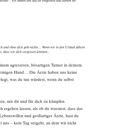
ordet“, wir haben uns auf sie eingestellt und dienen ihr
ich und ohne dich geht nichts… Wenn wir in den Urlaub fahren
gst, dass wir dich vergessen könnten…
einem agressiven, bösartigen Tumor in deinem
ibeinigen Hund… Die Ärzte haben uns keine
egt, was du tun würdest, wenn du selbst
en, mir dir und für dich zu kämpfen.
h ergehen lassen, als ob du wusstest, dass das
ebenswillen und großartiger Ärzte, hast du
i uns – kein Tag vergeht, an dem wir nicht