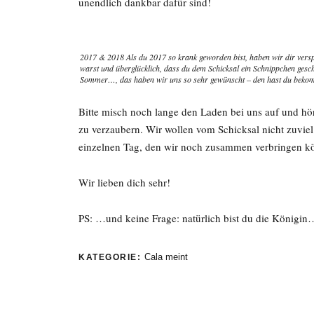
unendlich dankbar dafür sind!
2017 & 2018 Als du 2017 so krank geworden bist, haben wir dir verspr
warst und überglücklich, dass du dem Schicksal ein Schnippchen ges
Sommer…, das haben wir uns so sehr gewünscht – den hast du beko
Bitte misch noch lange den Laden bei uns auf und hör
zu verzaubern. Wir wollen vom Schicksal nicht zuviel 
einzelnen Tag, den wir noch zusammen verbringen k
Wir lieben dich sehr!
PS: …und keine Frage: natürlich bist du die Königin
Cala meint
KATEGORIE: