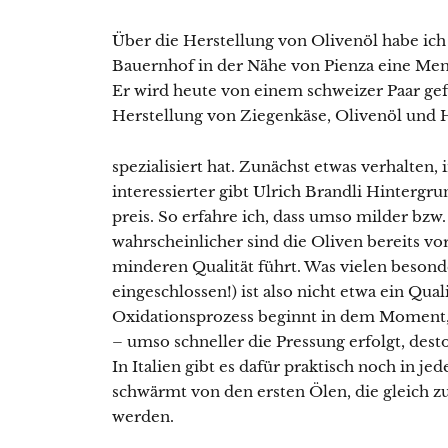
Über die Herstellung von Olivenöl habe ich
Bauernhof in der Nähe von Pienza eine Meng
Er wird heute von einem schweizer Paar gefü
Herstellung von Ziegenkäse, Olivenöl und 
spezialisiert hat. Zunächst etwas verhalten
interessierter gibt Ulrich Brandli Hinterg
preis. So erfahre ich, dass umso milder bzw
wahrscheinlicher sind die Oliven bereits vor
minderen Qualität führt. Was vielen besond
eingeschlossen!) ist also nicht etwa ein Qu
Oxidationsprozess beginnt in dem Moment,
– umso schneller die Pressung erfolgt, dest
In Italien gibt es dafür praktisch noch in j
schwärmt von den ersten Ölen, die gleich z
werden.