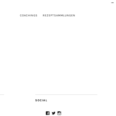
kampungbet
kampungbet
kampungbet
link gacor
link gacor
link gacor
toto togel
slot gacor
slot gacor
situs gacor
slot gacor
situs togel
link slot
situs toto
toto slot
toto
COACHINGS
REZEPTSAMMLUNGEN
SOCIAL
Facebook
Twitter
Instagram