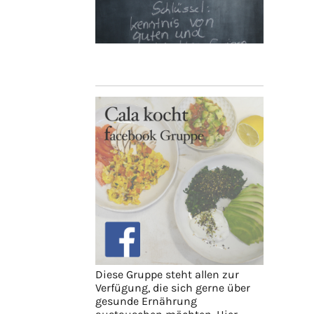
Diese Gruppe steht allen zur
Verfügung, die sich gerne über
gesunde Ernährung