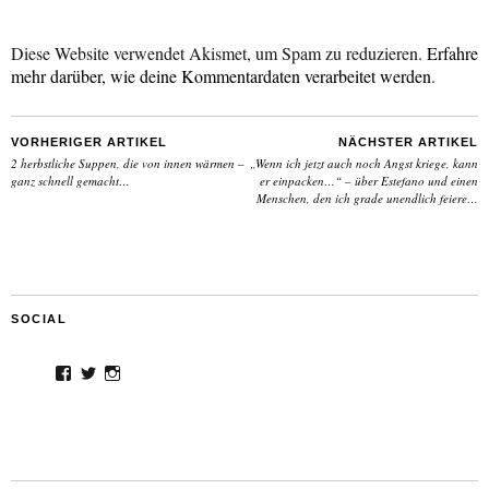
Diese Website verwendet Akismet, um Spam zu reduzieren.
Erfahre
mehr darüber, wie deine Kommentardaten verarbeitet werden
.
VORHERIGER ARTIKEL
NÄCHSTER ARTIKEL
2 herbstliche Suppen, die von innen wärmen –
„Wenn ich jetzt auch noch Angst kriege, kann
ganz schnell gemacht…
er einpacken…“ – über Estefano und einen
Menschen, den ich grade unendlich feiere…
SOCIAL
Facebook
Twitter
Instagram